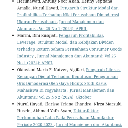
Herlinawati, Antung Noor Asiah, Henny Septiana
Amalia, Nurul Hayati,
Pengaruh Struktur Modal dan
Profitabilitas Terhadap Nilai Perusahaan Dimoderasi
Ukuran Perusahaan
,
Jurnal Manajemen dan
Akuntansi: Vol 25 No 1 (2024): APRIL
Marini, Dini Rusqiati,
Pengaruh Profitabilitas,
Leverage, Struktur Modal, dan Kebijakan Dividen
terhadap Return Saham Perusahaan Consumer Goods
Industry
,
Jurnal Manajemen dan Akuntansi: Vol 25
No 1 (2024): APRIL
Oktaviani Maria F. Natver, Algifari,
Pengaruh Literasi
Keuangan Digital Terhadap Keputusan Penggunaan
Qris Dimoderasi Oleh Gaya Hidup: Studi Kasus
Mahasiswa Di Yogyakarta
,
Jurnal Manajemen dan
Akuntansi: Vol 25 No 2 (2024): Oktober
Nurul Hayati, Clarissa Triana Chandra, Nirza Marzuki
Husein, Akhmad Yafiz Syam,
Faktor-faktor
Pertumbuhan Laba Pada Perusahaan Manufaktur
Periode 2020-2022
,
Jurnal Manajemen dan Akuntansi: